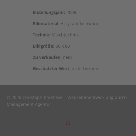
Erstel­lungs­jahr:
2008
Bild­ma­te­ri­al:
Acryl auf Leinwand
Tech­nik:
Mischtechnik
Bild­grö­ße:
60 x 80
Zu ver­kau­fen:
nein
Geschätz­ter Wert:
nicht bekannt
© 2026 Christoph Kniehase |
Webseitenentwicklung durch
Management Agentur