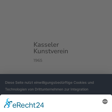
Kasseler
Kunstverein
1965
Diese Seite nutzt einwilligungsbedürftige Cookies und
Technologien von Drittunternehmen zur Integration
bestimmter Funktionen. Wenn Sie auf den Button "Alles
akzeptieren" klicken, werden diese Funktionen aktiviert
(Einwilligung). Nach der Einwilligung verarbeiten wir und die