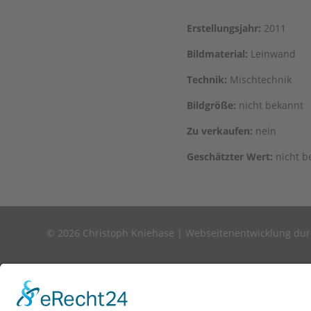
Erstel­lungs­jahr:
2011
Bild­ma­te­ri­al:
Leinwand
Tech­nik:
Mischtechnik
Bild­grö­ße:
nicht bekannt
Zu ver­kau­fen:
nein
Geschätz­ter Wert:
nicht b
© 2026 Christoph Kniehase |
Webseitenentwicklung du