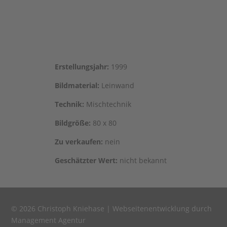
Erstel­lungs­jahr:
1999
Bild­ma­te­ri­al:
Leinwand
Tech­nik:
Mischtechnik
Bild­grö­ße:
80 x 80
Zu ver­kau­fen:
nein
Geschätz­ter Wert:
nicht bekannt
© 2026 Christoph Kniehase |
Webseitenentwicklung durch
Management Agentur