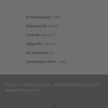
Erstel­lungs­jahr:
1984
Bild­ma­te­ri­al:
Papier
Tech­nik:
Aquarell
Bild­grö­ße:
62 x 45
Zu ver­kau­fen:
Ja
Geschätz­ter Wert:
1.300,-
© 2026 Christoph Kniehase |
Webseitenentwicklung durch
Management Agentur