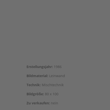
Erstel­lungs­jahr:
1986
Bild­ma­te­ri­al:
Leinwand
Tech­nik:
Mischtechnik
Bild­grö­ße:
80 x 100
Zu ver­kau­fen:
nein