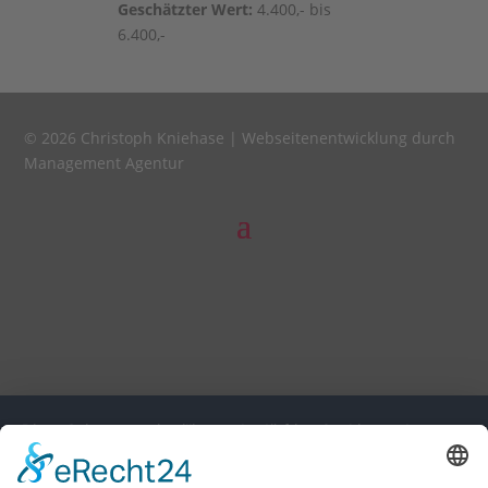
Geschätz­ter Wert:
4.400,- bis
6.400,-
© 2026 Christoph Kniehase |
Webseitenentwicklung durch
Management Agentur
Diese Seite nutzt einwilligungsbedürftige Cookies und
Technologien von Drittunternehmen zur Integration
bestimmter Funktionen. Wenn Sie auf den Button "Alles