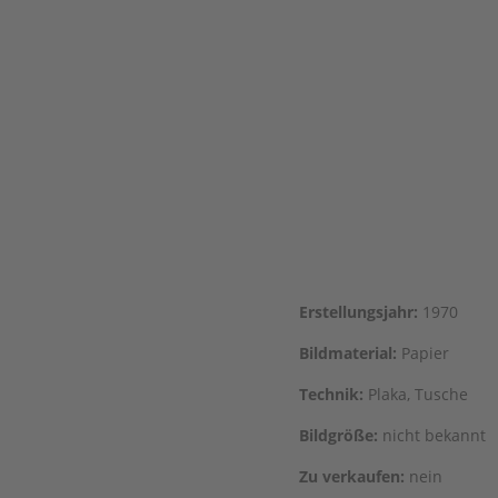
Erstel­lungs­jahr:
1970
Bild­ma­te­ri­al:
Papier
Tech­nik:
Pla­ka, Tusche
Bild­grö­ße:
nicht bekannt
Zu ver­kau­fen:
nein