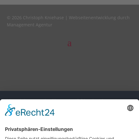
© 2026 Christoph Kniehase |
Webseitenentwicklung durch
Management Agentur
Diese Seite nutzt einwilligungsbedürftige Cookies und
Technologien von Drittunternehmen zur Integration
bestimmter Funktionen. Wenn Sie auf den Button "Alles
akzeptieren" klicken, werden diese Funktionen aktiviert
(Einwilligung). Nach der Einwilligung verarbeiten wir und die
betroffenen Drittunternehmen Ihre personenbezogenen Daten