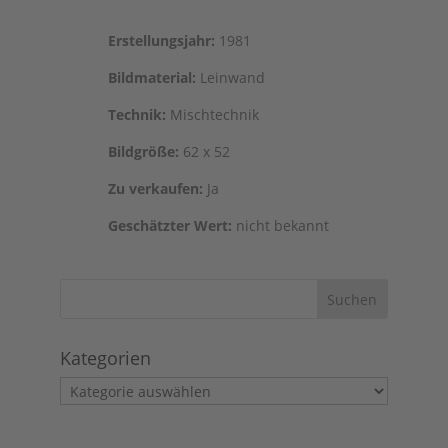
Erstel­lungs­jahr:
1981
Bild­ma­te­ri­al:
Leinwand
Tech­nik:
Mischtechnik
Bild­grö­ße:
62 x 52
Zu ver­kau­fen:
Ja
Geschätz­ter Wert:
nicht bekannt
Kategorien
Kategorien