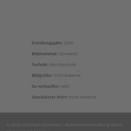
Erstel­lungs­jahr:
2005
Bild­ma­te­ri­al:
Leinwand
Tech­nik:
Mischtechnik
Bild­grö­ße:
nicht bekannt
Zu ver­kau­fen:
nein
Geschätz­ter Wert:
nicht bekannt
© 2026 Christoph Kniehase |
Webseitenentwicklung durch