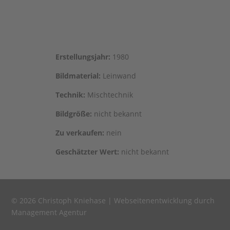
Erstel­lungs­jahr:
1980
Bild­ma­te­ri­al:
Leinwand
Tech­nik:
Mischtechnik
Bild­grö­ße:
nicht bekannt
Zu ver­kau­fen:
nein
Geschätz­ter Wert:
nicht bekannt
© 2026 Christoph Kniehase |
Webseitenentwicklung durch
Management Agentur