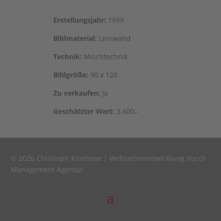
Erstel­lungs­jahr:
1999
Bild­ma­te­ri­al:
Leinwand
Tech­nik:
Mischtechnik
Bild­grö­ße:
90 x 120
Zu ver­kau­fen:
Ja
Geschätz­ter Wert:
3.600,-
© 2026 Christoph Kniehase |
Webseitenentwicklung durch
Management Agentur