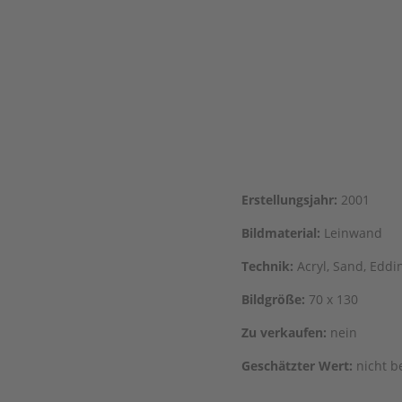
Erstel­lungs­jahr:
2001
Bild­ma­te­ri­al:
Leinwand
Tech­nik:
Acryl, Sand, Eddi
Bild­grö­ße:
70 x 130
Zu ver­kau­fen:
nein
Geschätz­ter Wert:
nicht b