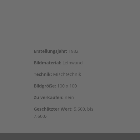
Erstel­lungs­jahr:
1982
Bild­ma­te­ri­al:
Leinwand
Tech­nik:
Mischtechnik
Bild­grö­ße:
100 x 100
Zu ver­kau­fen:
nein
Geschätz­ter Wert:
5.600, bis
7.600,-