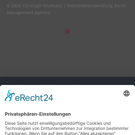
© 2026 Christoph Kniehase |
Webseitenentwicklung durch
Management Agentur
Diese Seite nutzt einwilligungsbedürftige Cookies und
Technologien von Drittunternehmen zur Integration
bestimmter Funktionen. Wenn Sie auf den Button "Alles
akzeptieren" klicken, werden diese Funktionen aktiviert
(Einwilligung). Nach der Einwilligung verarbeiten wir und die
betroffenen Drittunternehmen Ihre personenbezogenen Daten
für verschiedene Zwecke. Detaillierte Informationen zu
Zweck, Rechtsgrundlagen, Drittunternehmen können Sie