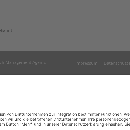
ekannt
rch Management Agentur
Impressum
Datenschutze
s und Technologien von Drittunternehmen zur Integration bestimmter 
. Nach der Einwilligung verarbeiten wir und die betroffenen Drittun
chtsgrundlagen, Drittunternehmen können Sie unter dem Button "Meh