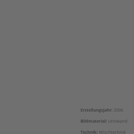
Erstel­lungs­jahr:
2006
Bild­ma­te­ri­al:
Leinwand
Tech­nik:
Mischtechnik