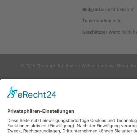
Bild­grö­ße:
nicht bekannt
Zu ver­kau­fen:
nein
Geschätz­ter Wert:
nicht b
© 2026 Christoph Kniehase |
Webseitenentwicklung du
Diese Seite nutzt einwilligungsbedürftige Cookie
werden diese Funktionen aktiviert (Einwilligung)
Zwecke. Detaillierte Informationen zu Zweck, Re
Ihre Einwilligung jederzeit widerrufen.