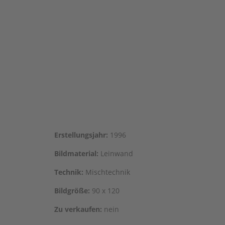
Erstel­lungs­jahr:
1996
Bild­ma­te­ri­al:
Leinwand
Tech­nik:
Mischtechnik
Bild­grö­ße:
90 x 120
Zu ver­kau­fen:
nein