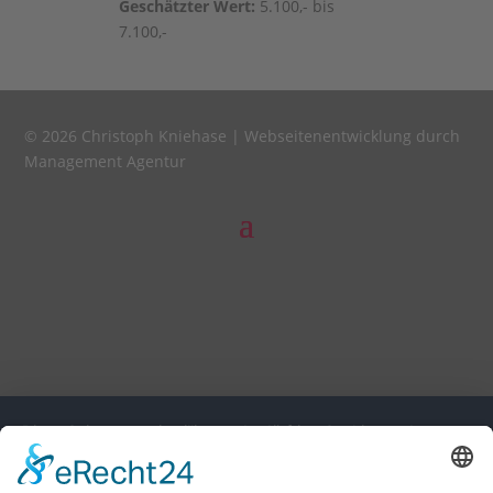
Geschätz­ter Wert:
5.100,- bis
7.100,-
© 2026 Christoph Kniehase |
Webseitenentwicklung durch
Management Agentur
Diese Seite nutzt einwilligungsbedürftige Cookies und
Technologien von Drittunternehmen zur Integration
bestimmter Funktionen. Wenn Sie auf den Button "Alles