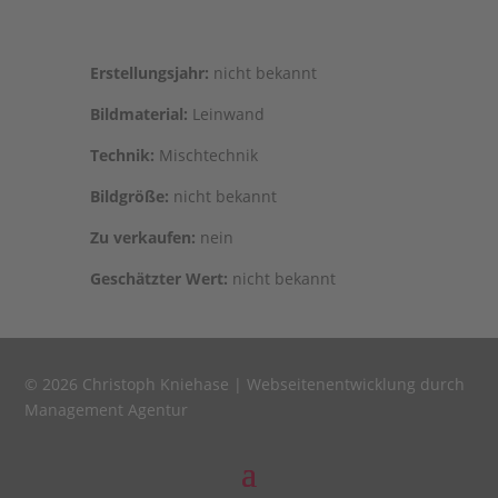
Erstel­lungs­jahr:
nicht bekannt
Bild­ma­te­ri­al:
Leinwand
Tech­nik:
Mischtechnik
Bild­grö­ße:
nicht bekannt
Zu ver­kau­fen:
nein
Geschätz­ter Wert:
nicht bekannt
© 2026 Christoph Kniehase |
Webseitenentwicklung durch
Management Agentur